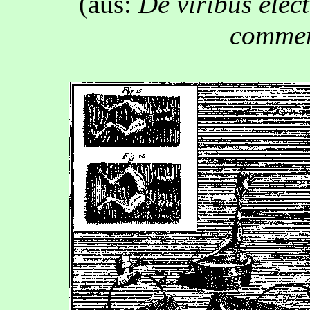
(aus:
De viribus elect
commen