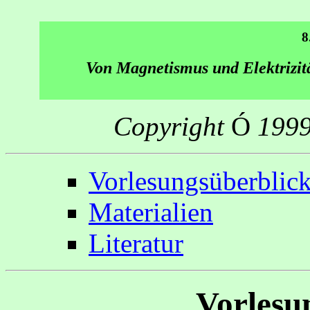
8
Von Magnetismus und Elektrizit
Copyright
Ó
199
Vorlesungsüberblic
Materialien
Literatur
Vorlesu