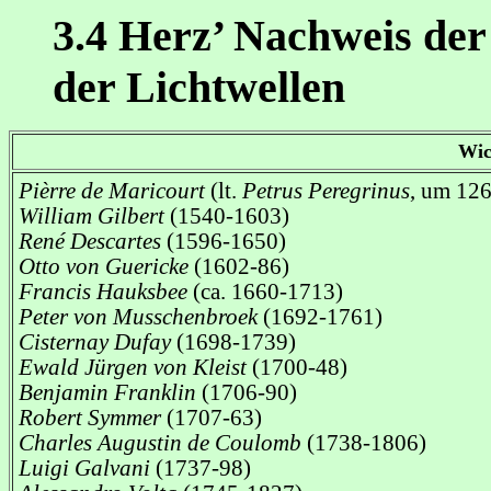
3.4 Herz’ Nachweis der
der Lichtwellen
Wic
Pièrre de Maricourt
(lt.
Petrus Peregrinus
, um 12
William Gilbert
(1540-1603)
René Descartes
(1596-1650)
Otto von Guericke
(1602-86)
Francis Hauksbee
(ca. 1660-1713)
Peter von Musschenbroek
(1692-1761)
Cisternay Dufay
(1698-1739)
Ewald Jürgen von Kleist
(1700-48)
Benjamin Franklin
(1706-90)
Robert Symmer
(1707-63)
Charles Augustin de Coulomb
(1738-1806)
Luigi Galvani
(1737-98)