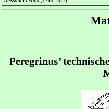
Alessandro Volta
(1745-1827)
Mat
Peregrinus’ technisch
M