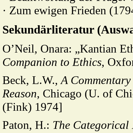
· Zum ewigen Frieden (179
Sekundärliteratur (Auswa
O’Neil, Onara: „Kantian Ethi
Companion to Ethics
, Oxfo
Beck, L.W.,
A Commentary o
Reason
, Chicago (U. of Ch
(Fink) 1974]
Paton, H.:
The Categorical 