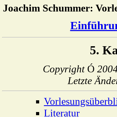
Joachim Schummer: Vorl
Einführun
5. K
Copyright
Ó
200
Letzte Änd
Vorlesungsüberbl
Literatur